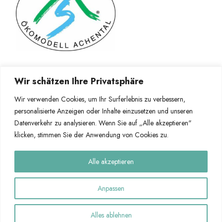
Wir schätzen Ihre Privatsphäre
Wir verwenden Cookies, um Ihr Surferlebnis zu verbessern,
personalisierte Anzeigen oder Inhalte einzusetzen und unseren
Neue Energie Achental eG | Marquartsteiner Str. 3 | 83224
Datenverkehr zu analysieren. Wenn Sie auf „Alle akzeptieren"
Staudach-Egerndach
klicken, stimmen Sie der Anwendung von Cookies zu.
info@nea-genossenschaft.bayern
Alle akzeptieren
Kontakt
Newsletter
FAQs
Impressum
Datenschutz
Anpassen
Built with
Make
. Your friendly WordPress page builder theme.
Alles ablehnen